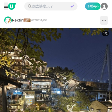
下載App
Rextin
2026/01/06
1
/
2
Next