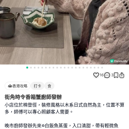
16
3
香港攻略
打卡
食
街角時令香箱蟹廚師發辦
小店位於棉登徑，裝修風格以木系日式自然為主，位置不算
多，師傅可以專心照顧客人需要。
晚市廚師發辦先來꥟白飯魚蒸蛋，入口清甜，帶有輕微魚