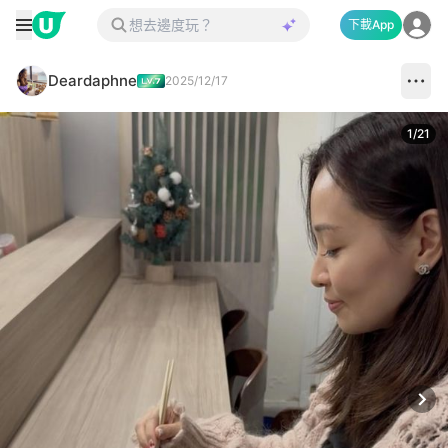
下載App
Deardaphne
2025/12/17
1
/
21
Next