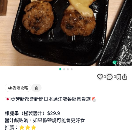
0
0
香港攻略
食
🇯🇵葵芳新都會新開日本過江龍餐廳鳥貴族🐔
雞腿串（秘製醬汁）$29.9
醬汁鹹咗啲，如果係鹽燒可能會更好食
推薦：⭐⭐⭐