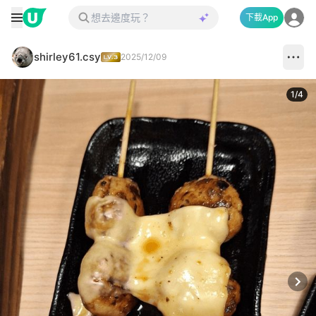
下載App
shirley61.csy
2025/12/09
1
/
4
Next