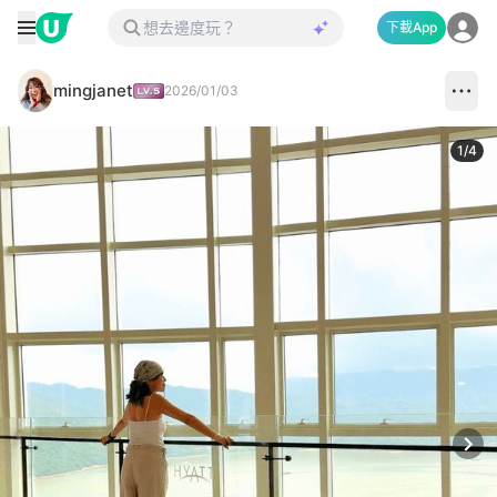
下載App
mingjanet
2026/01/03
1
/
4
Next