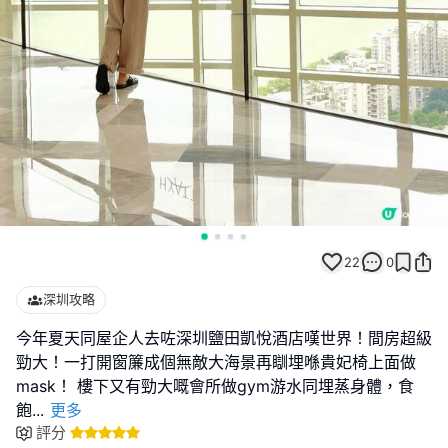
22
0
深圳攻略
今年夏天同屋企人去咗深圳鹽田凱悅酒店嘆世界！間房超級
勁大！一打開窗簾成個無敵大海景再瞓埋喺貴妃椅上面做
mask！ 樓下又有勁大嘅會所做gym游水同埋蒸身體，食
飽
...
更多
評分