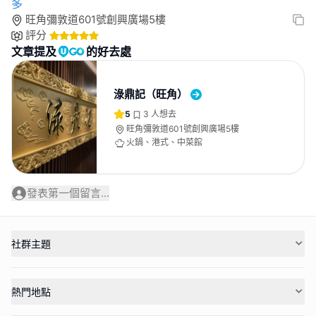
多
旺角彌敦道601號創興廣場5樓
評分
文章提及
的好去處
淥鼎記（旺角）
5
3
人想去
旺角彌敦道601號創興廣場5樓
火鍋、港式、中菜館
發表第一個留言...
社群主題
熱門地點