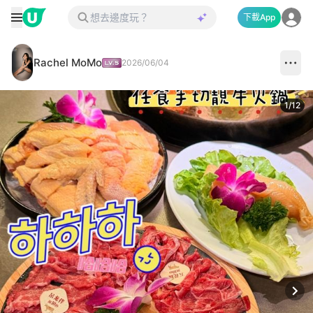
下載App
Rachel MoMo
2026/06/04
1
/
12
Next