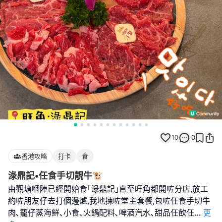
10
0
香港攻略
打卡
食
淥鼎記•任食手切靚牛🐮
由觀塘嗰陣已經開始食｢淥鼎記｣直至旺角都開咗分店,放工
約咗朋友仔去打個邊爐,我地揀咗堂主套餐,包咗任食手切牛
肉､籠仔蒸海鮮､小食､火鍋配料､啤酒汽水､甜品任飲任
...
更