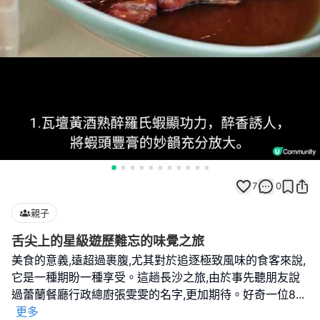
7
0
親子
舌尖上的星級遊歷難忘的味覺之旅
美食的意義,遠超過裹腹,尤其對於追逐極致風味的食客來說,
它是一種期盼一種享受。這趟長沙之旅,由於事先聽朋友說
過蕾蘭餐廳行政總廚張雯雯的名字,更加期待。好奇一位8
...
更多