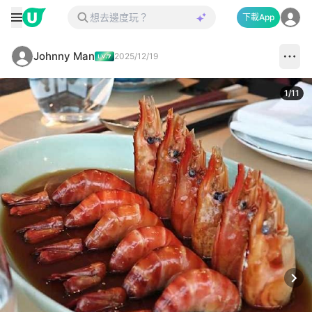
下載App
Johnny Man
2025/12/19
1
/
11
Next