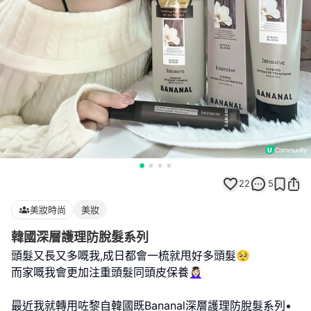
22
5
美妝時尚
美妝
韓國深層護理防脫髮系列
頭髮又長又多嘅我,成日都會一梳就甩好多頭髮🥺
而家嘅我會更加注重頭髮同頭皮保養💆🏻‍♀️
最近我就轉用咗黎自韓國既Bananal深層護理防脫髮系列•