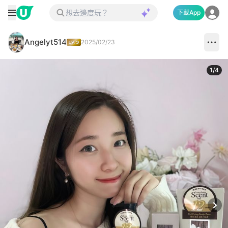
下載App
Angelyt514
2025/02/23
1
/
4
Next