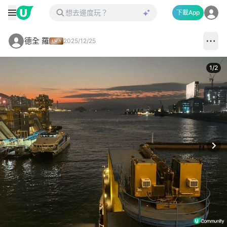
下載App
德全 羅
2025/12/25
1
/
2
Next