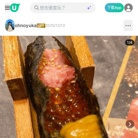
下載App
ohnoyuka
2025/12/13
1
/
4
Next