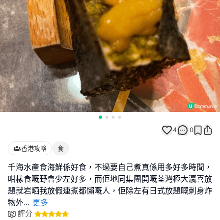
4
0
香港攻略
食
千海水產食海鮮係好食，不過要自己煮真係用多好多時間，
咁樣食嘅野會少左好多，而佢地同集團開嘅荃灣極大瀛喜放
題就岩晒我放假連煮都懶嘅人，佢除左有日式放題嘅刺身炸
物外
...
更多
評分