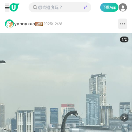
下載App
yannykuo
2025/12/28
1
/
2
Next