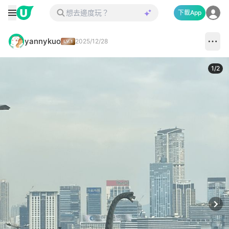
下載App
yannykuo
2025/12/28
1
/
2
Next