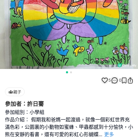
5
0
親子
參加者：許日騫
參加組別：小學組
作品介紹： 假期我和爸媽一起渡過，就像一個彩虹世界充
滿色彩，公園裏的小動物如蜜蜂、甲蟲都感到十分愉快，小
熊在安靜的看書，還有可愛的彩虹心形蝴蝶
...
更多