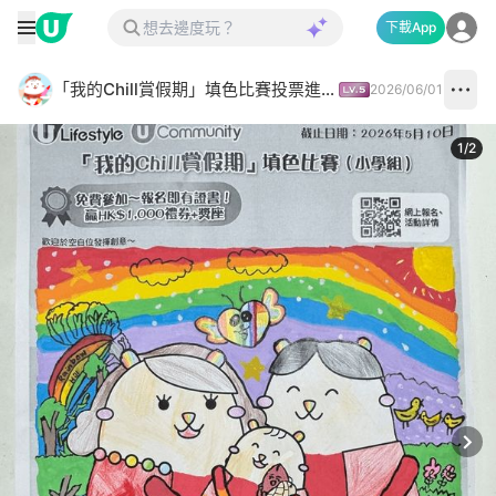
下載App
「我的Chill賞假期」填色比賽投票進行中✅
2026/06/01
1
/
2
Next