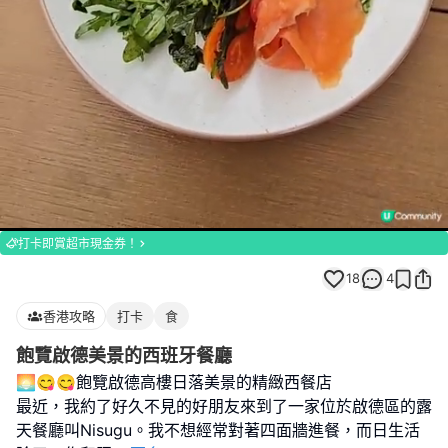
Loaded
:
Unmute
100.00%
打卡即賞超市現金券！
18
4
香港攻略
打卡
食
飽覽啟德美景的西班牙餐廳
🌅😋😋飽覽啟德高樓日落美景的精緻西餐店
最近，我約了好久不見的好朋友來到了一家位於啟德區的露
天餐廳叫Nisugu。我不想經常對著四面牆進餐，而日生活