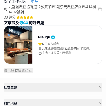
除了工作和照
...
更多
九龍城啟德協調道12號雙子匯1期崇光啟德店食匯堂14樓
1402號舖
評分
文章提及
的好去處
Nisugu
5
6
人想去
九龍城啟德協調道12號雙子匯1期崇光啟
德店食匯堂14樓1402號舖
主食、多國菜、西餐廳
顯示所有留言(
4
)...
社群主題
熱門地點