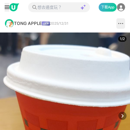
下載App
TONG APPLE
2025/12/31
1
/
2
Next