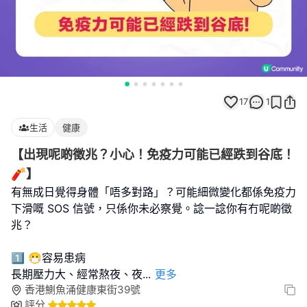
17
1
生活
健康
【出現呢啲徵兆？小心！免疫力可能已經跌到谷底！
🧨】
有無成日覺得身體「唔多對路」？可能細微變化都係免疫力
下滑嘅 SOS 信號，只係你未必察覺。諗一諗你有冇呢啲徵
兆？
1️⃣ 😷容易患病
長期壓力大、經常熬夜、夜
...
更多
香港鰂魚涌健康東街39號
評分