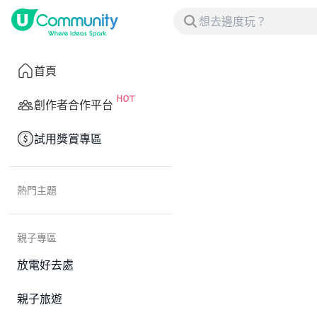
首頁
創作者合作平台
試用獎賞專區
熱門主題
親子專區
放電好去處
親子旅遊