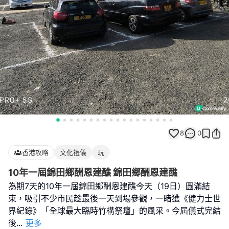
8
0
香港攻略
文化禮儀
玩
10年一屆錦田鄉酬恩建醮 錦田鄉酬恩建醮
為期7天的10年一屆錦田鄉酬恩建醮今天（19日）圓滿結
束，吸引不少市民趁最後一天到場參觀，一睹獲《健力士世
界紀錄》「全球最大臨時竹構祭壇」的風采。今屆儀式完結
後
...
更多