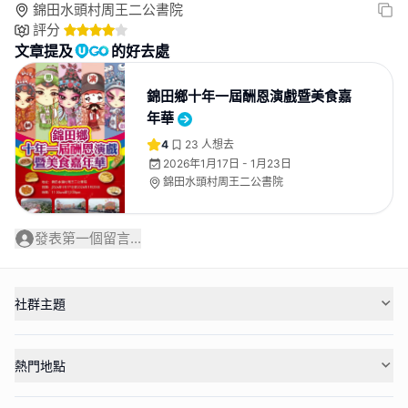
錦田水頭村周王二公書院
評分
文章提及
的好去處
錦田鄉十年一屆酬恩演戲暨美食嘉
年華
4
23
人想去
2026年1月17日 - 1月23日
錦田水頭村周王二公書院
發表第一個留言...
社群主題
熱門地點