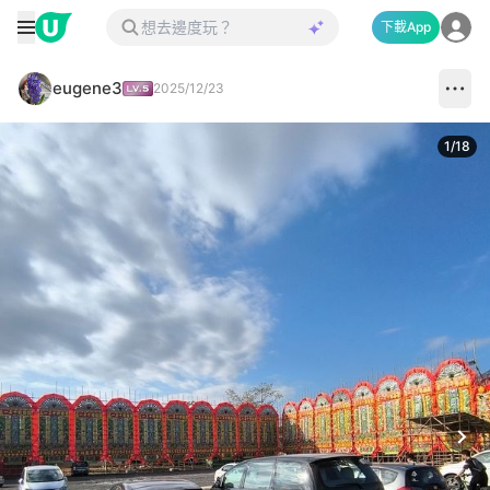
下載App
eugene3
2025/12/23
1
/
18
Next