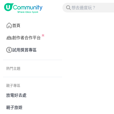
首頁
創作者合作平台
試用獎賞專區
熱門主題
親子專區
放電好去處
親子旅遊