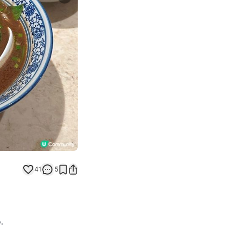
Next slide
41
5
.