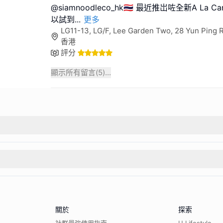
@siamnoodleco_hk🇹🇭 最近推岀咗全新A La C
以試到
...
更多
LG11-13, LG/F, Lee Garden Two, 28 Yun Ping 
香港
評分
顯示所有留言(
5
)...
關於
探索
社群最強使用指南
U Lifestyle