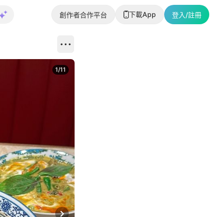
下載App
創作者合作平台
登入/註冊
1
/
11