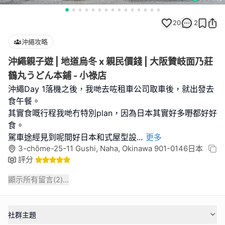
20
2
沖繩攻略
沖繩親子遊 | 地道烏冬 x 親民價錢 | 大阪贊岐面乃莊
鶴丸うどん本鋪 - 小祿店
沖繩Day 1落機之後，我哋去咗租車公司取車後，就出發去
食午餐。
其實食嘅行程我哋冇特別plan，因為日本其實好多嘢都好好
食。
駕車途經見到呢間好日本和式屋型設
...
更多
3-chōme-25-11 Gushi, Naha, Okinawa 901-0146日本
評分
顯示所有留言(
2
)...
社群主題