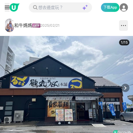
下載App
和牛媽媽
2025/02/21
1
/
15
Next