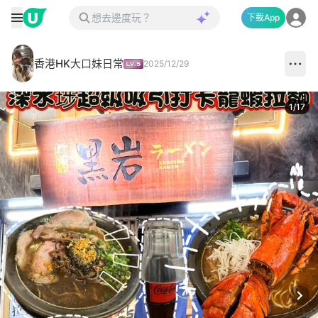
下載App
香港HK大口妹日常
2025/12/29
1
/
17
Next