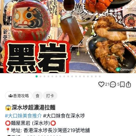
21
5
香港攻略
食
打卡
😱深水埗超濃湯拉麵
#大口妹美食推介
#大口妹食在深水埗
⭕️麵屋黑岩 (深水埗)⭕️
📍地址: 香港深水埗長沙灣道219號地舖