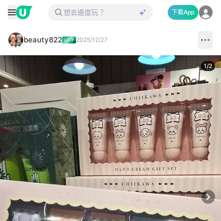
下載App
beauty822
2025/12/27
1
/
2
Next