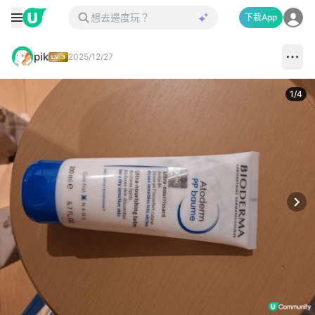
下載App
pik
2025/12/27
1
/
4
Next