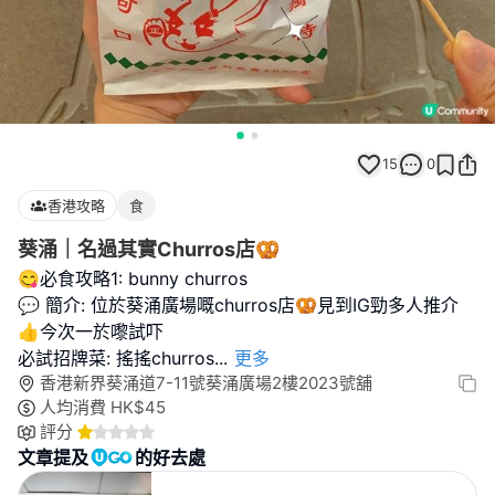
15
0
香港攻略
食
葵涌｜名過其實Churros店🥨
😋必食攻略1: bunny churros
💬 簡介: 位於葵涌廣場嘅churros店🥨見到IG勁多人推介
👍今次一於嚟試吓
必試招牌菜: 搖搖churros
...
更多
香港新界葵涌道7-11號葵涌廣場2樓2023號舖
人均消費
HK$
45
評分
文章提及
的好去處