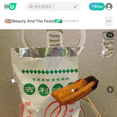
下載App
Beauty And The Feast
2025/06/15
1
/
2
Next