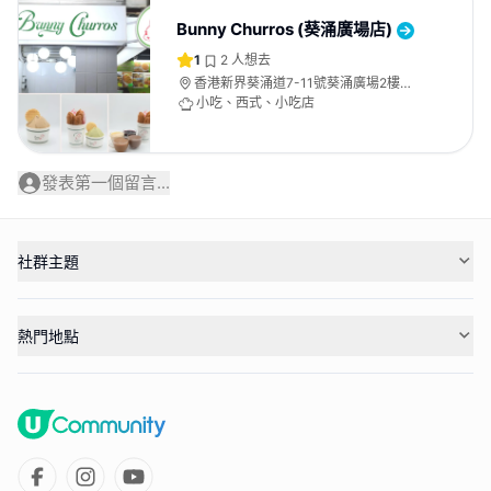
Bunny Churros (葵涌廣場店)
1
2
人想去
香港新界葵涌道7-11號葵涌廣場2樓
2023號舖
小吃、西式、小吃店
發表第一個留言...
社群主題
熱門地點