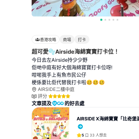
香港攻略
商場
打卡
超可愛🫧Airside海綿寶寶打卡位！
今日去左Airside拎少少野
佢哋中庭有好大個海綿寶寶打卡位呀!
咁啱我手上有魚市民公仔
梗係要比佢代替我打卡啦🥴🥴🥴
AIRSIDE二樓中庭
評分
文章提及
的好去處
AIRSIDE X海綿寶寶「比奇
5
33
人想去