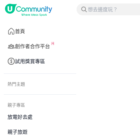
首頁
創作者合作平台
試用獎賞專區
熱門主題
親子專區
放電好去處
親子旅遊