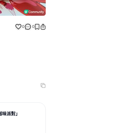
0
0
堡滋味派對」