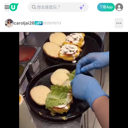
下載App
caroljai26
2025/10/13