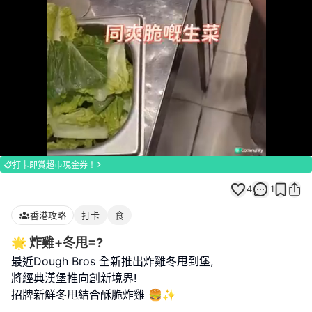
Loaded
:
Unmute
100.00%
打卡即賞超市現金券！
4
1
香港攻略
打卡
食
🌟 炸雞+冬甩=?
最近Dough Bros 全新推出炸雞冬甩到堡,
將經典漢堡推向創新境界!
招牌新鮮冬甩結合酥脆炸雞 🍔✨