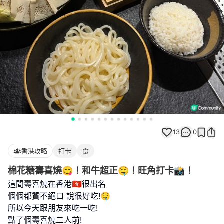
13
0
香港攻略
打卡
食
棉花糖壽喜燒😋！和牛超正🤤！旺角打卡📸！
這間壽喜燒在香港🇭🇰很出名
個個都贊不絕口 說很好吃!🤤
所以今天跟朋友來吃一吃!
點了個壽喜燒二人前!