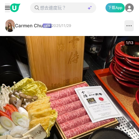
下載App
Carmen Chu
2025/11/29
1
/
13
Next