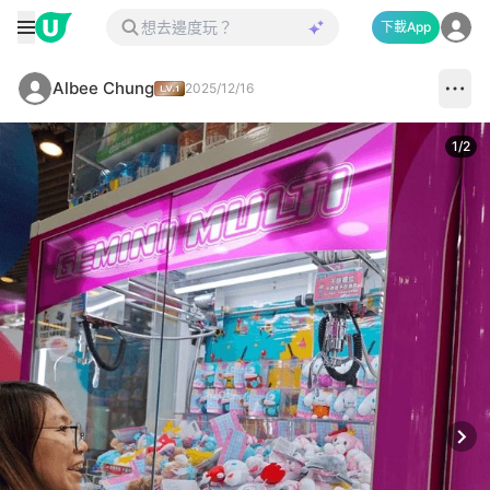
下載App
Albee Chung
2025/12/16
1
/
2
Next