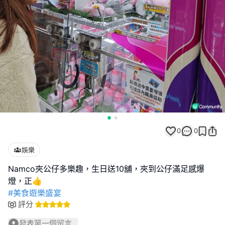
0
0
娛樂
Namco夾公仔多樂趣，生日送10舖，夾到公仔滿足感爆
#美食遊樂盛宴
評分
發表第一個留言...