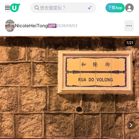
下載App
NicoleHeiTong
2026/06/03
1
/
21
Next