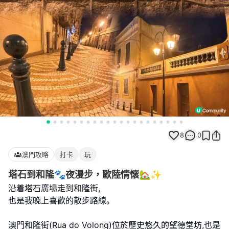
8
0
澳門攻略
打卡
玩
塔石到和隆🐾夜漫步，歐陸情懷🏡✨
沿着塔石廣場走到和隆街,
也是我晚上喜歡的散步路線｡
澳門和隆街(Rua do Volong)位於歷史悠久的望德堂坊,也是