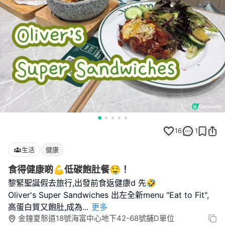
16
1
生活
健康
食得健康啲💪低碳飽肚餐🤤！
黎緊聖誕假去旅行,出發前食返健康d 先🤣
Oliver's Super Sandwiches 出左全新menu "Eat to Fit",
高蛋白質又飽肚,成為
...
更多
金鐘夏慤道18號海富中心地下42-68號舖D單位