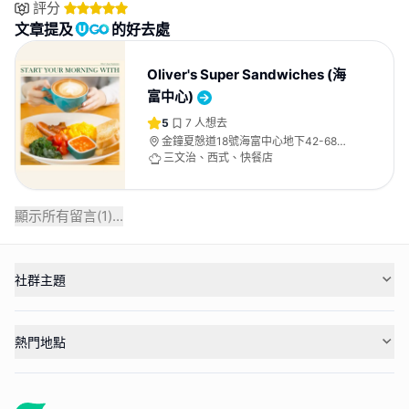
評分
文章提及
的好去處
Oliver's Super Sandwiches (海
富中心)
5
7
人想去
金鐘夏慤道18號海富中心地下42-68號
舖D單位
三文治、西式、快餐店
顯示所有留言(
1
)...
社群主題
熱門地點