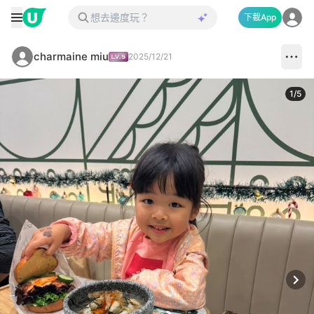
下載App
charmaine miu
2025/12/21
1
/
5
Next