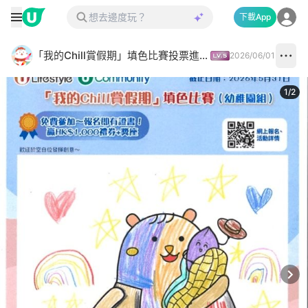
下載App
「我的Chill賞假期」填色比賽投票進行中✅
2026/06/01
1
/
2
Next