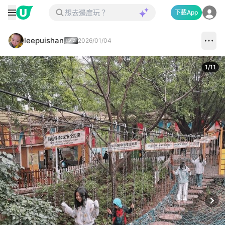
下載App
leepuishan
2026/01/04
1
/
11
Next