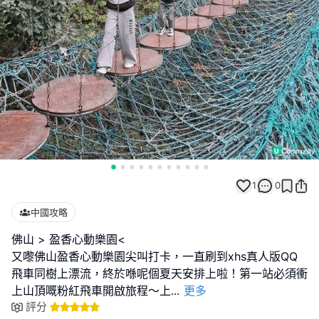
1
0
中國攻略
佛山 > 盈香心動樂園<
又嚟佛山盈香心動樂園尖叫打卡，一直刷到xhs真人版QQ
飛車同樹上漂流，終於喺呢個夏天安排上啦！第一站必須衝
上山頂嘅粉紅飛車開啟旅程～上
...
更多
評分