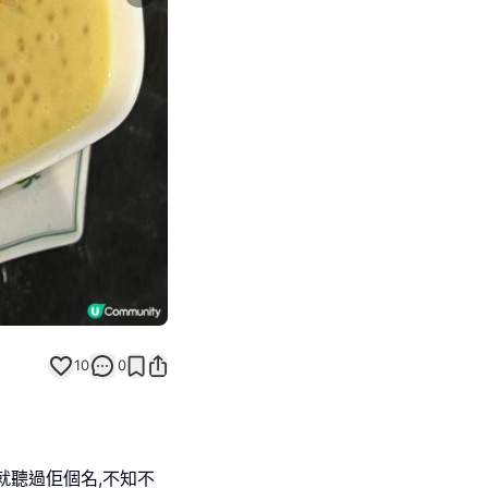
Next slide
10
0
就聽過佢個名,不知不