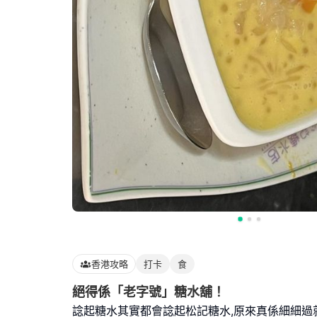
香港攻略
打卡
食
絕得係「老字號」糖水舖！
諗起糖水其實都會諗起松記糖水,原來真係細細過