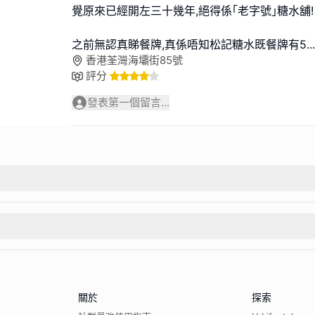
覺原來已經開左三十幾年,絕得係｢老字號｣糖水舖!
之前無認真睇餐牌,真係唔知松記糖水既餐牌有5
...
香港荃灣海壩街85號
評分
發表第一個留言...
關於
探索