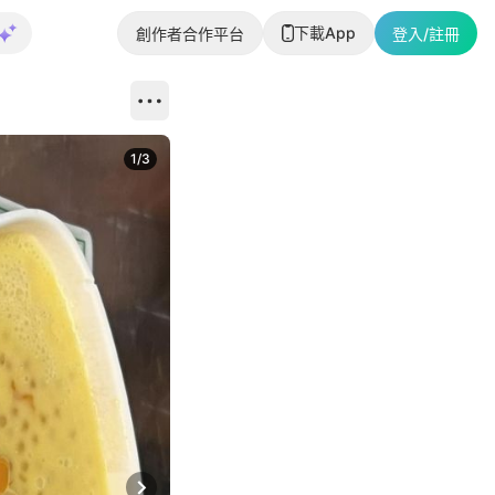
下載App
創作者合作平台
登入/註冊
1
/
3