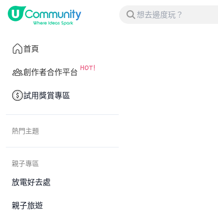
首頁
創作者合作平台
試用獎賞專區
熱門主題
親子專區
放電好去處
親子旅遊