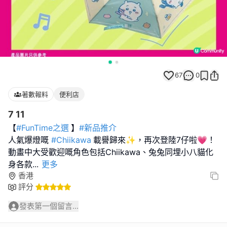
67
0
著數報料
便利店
7 11
【
#FunTime之選
】
#新品推介
人氣爆燈嘅
#Chiikawa
載譽歸來✨，再次登陸7仔啦💗！
動畫中大受歡迎嘅角色包括Chiikawa、兔兔同埋小八貓化
身各款
...
更多
香港
評分
發表第一個留言...