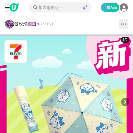
下載App
紫玫瑰
2025/02/11
1
/
2
Next