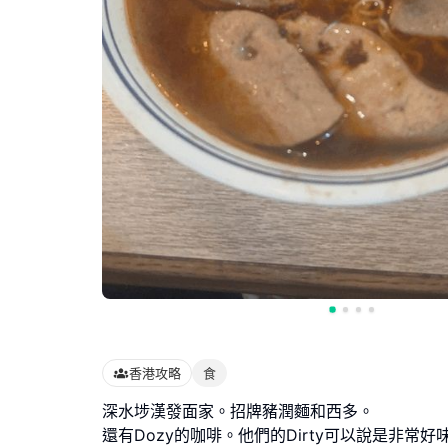
香港攻略
食
深水埗漢發面家。招牌豬潤麵和西多。