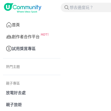
首頁
創作者合作平台
試用獎賞專區
熱門主題
親子專區
放電好去處
親子旅遊