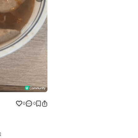
Next slide
0
0