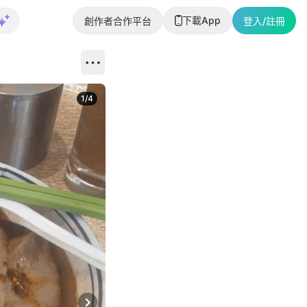
下載App
創作者合作平台
登入/註冊
1
/
4