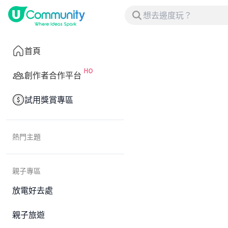
首頁
創作者合作平台
試用獎賞專區
熱門主題
親子專區
放電好去處
親子旅遊