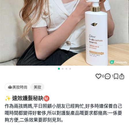
6
1
美妝時尚
美妝
✨ 速效護髮秘訣㊙️
作為兩孩媽媽,平日照顧小朋友已經夠忙,好多時連保養自己
嘅時間都變得好奢侈,所以對護髮產品嘅要求都幾高:一係要
夠方便,二係效果要即刻見到｡