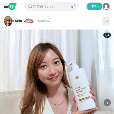
下載App
Kakiluk
2026/06/04
1
/
4
Next