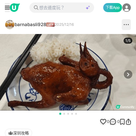
下載App
barnabasli928
2025/12/16
1
/
5
Next
0
0
深圳攻略