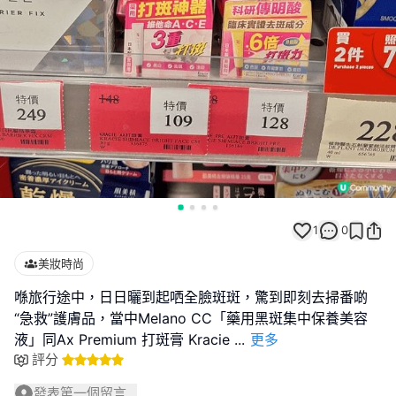
1
0
美妝時尚
喺旅行途中，日日曬到起哂全臉斑斑，驚到即刻去掃番啲
“急救”護膚品，當中Melano CC「藥用黑斑集中保養美容
液」同Ax Premium 打斑膏 Kracie
...
更多
評分
發表第一個留言...