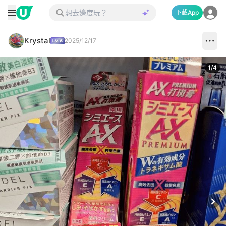
下載App
Krystal
2025/12/17
1
/
4
Next