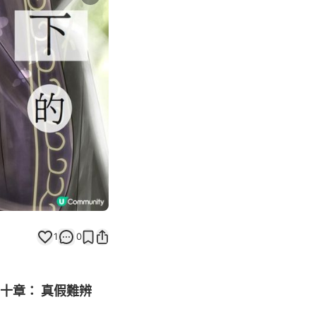
Next slide
返回帖文
1
0
十章： 真假難辨