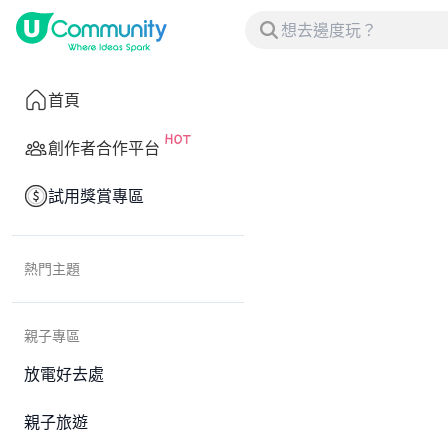
首頁
創作者合作平台
試用獎賞專區
熱門主題
親子專區
放電好去處
親子旅遊