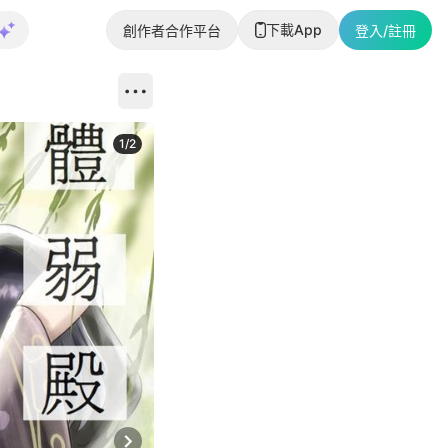
下載App
創作者合作平台
登入/註冊
1
/
2
即睇更多社