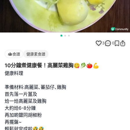
3
0
食譜
健康素食譜
10分鐘煮健康餐！高麗菜雞胸😋🥬🍅💪
健康料理
準備材料:高麗菜､蕃茄仔､雞胸
首先落一片薑及
烚一烚高麗菜及雞胸
大約烚6-8分鐘
再加啲鹽同胡椒粉
再擺盤~
輕鬆就完成啦🤣🤣