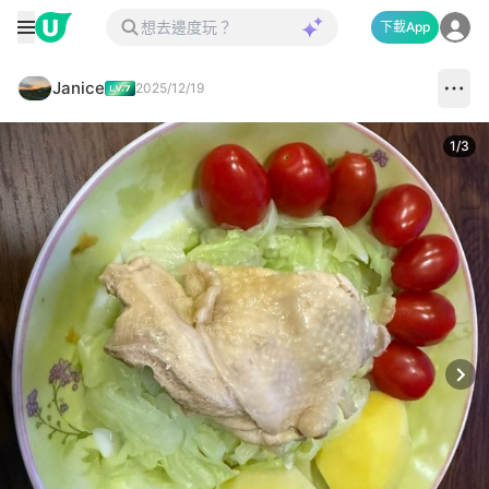
下載App
Janice
2025/12/19
1
/
3
Next