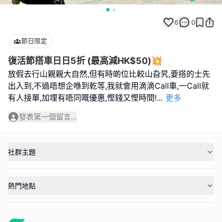
6
0
節日限定
復活節搭車日日5折 (最高減HK$50)💥
放假去行山親親大自然,但有時啲位比較山旮旯,要搭的士先
出入到,不過唔想企喺到乾等,我就會用滴滴Call車,一Call就
有人接單,加埋有唔同嘅優惠,慳錢又慳時間!
...
更多
發表第一個留言...
社群主題
熱門地點