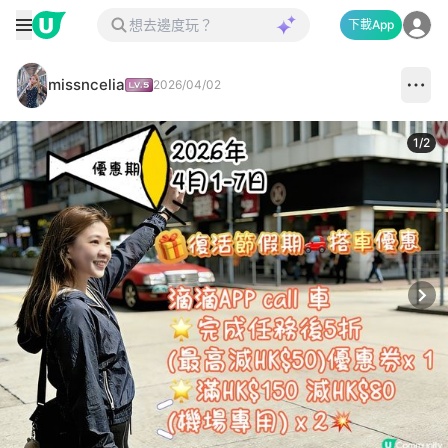
下載App
missncelia
2026/04/02
1
/
2
Next