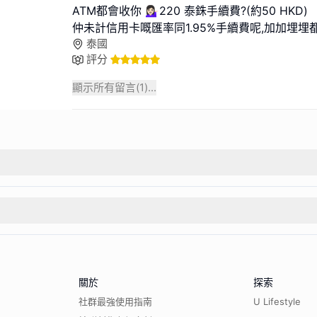
ATM都會收你 💁🏻‍♀️220 泰銖手續費?(約50 HKD)
仲未計信用卡嘅匯率同1.95%手續費呢,加加埋埋
泰國
評分
顯示所有留言(
1
)...
關於
探索
社群最強使用指南
U Lifestyle