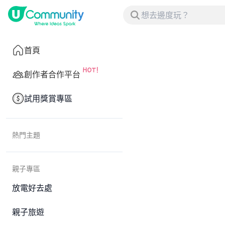
首頁
創作者合作平台
試用獎賞專區
熱門主題
親子專區
放電好去處
親子旅遊