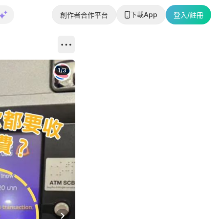
下載App
創作者合作平台
登入/註冊
1
/
3