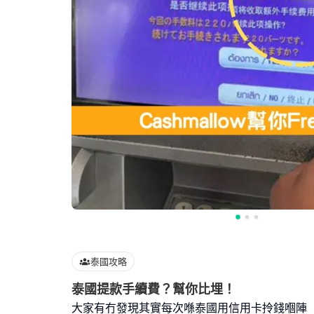
泰國攻略
泰國提款手續費？幫你比埋！
大家有冇發現其實每次喺泰國用信用卡拎錢嗰陣