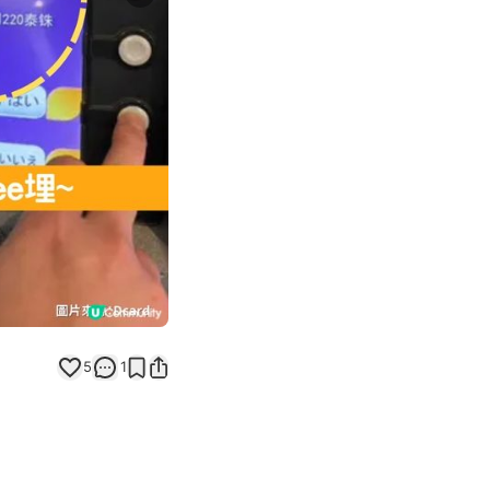
Next slide
5
1