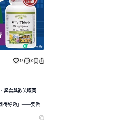
13
0
亂、興奮與歡笑嘅同
瞓得好啲」——要做