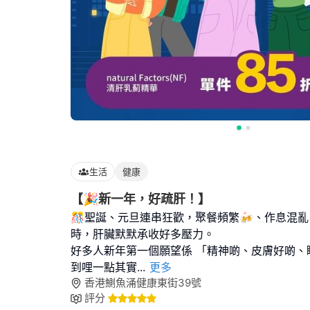
生活
健康
【🎉新一年，好疏肝！】
🎊聖誕、元旦連串狂歡，聚餐頻繁🍻、作息混
時，肝臟默默承收好多壓力。
好多人新年第一個願望係 「精神啲、皮膚好啲、
到哩一點其實
...
更多
香港鰂魚涌健康東街39號
評分