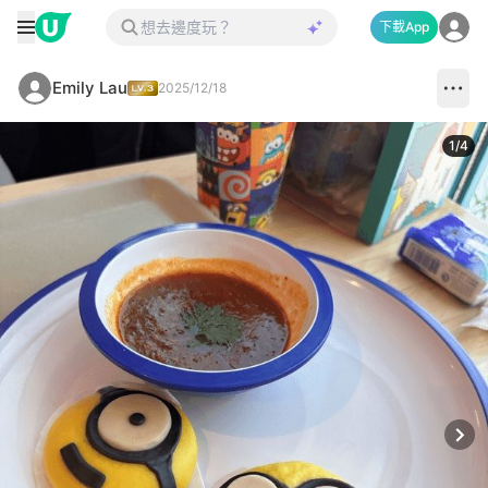
下載App
Emily Lau
2025/12/18
1
/
4
Next