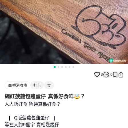
3
0
香港攻略
打卡
食
網紅菠蘿包雞蛋仔 真係好食咩🤯？
人人話好食 唔通真係好食？
❙ Q版菠蘿包雞蛋仔 ❙
等左大約9個字 賣相幾靚仔