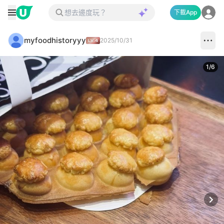
下載App
myfoodhistoryyy
2025/10/31
1
/
6
Next