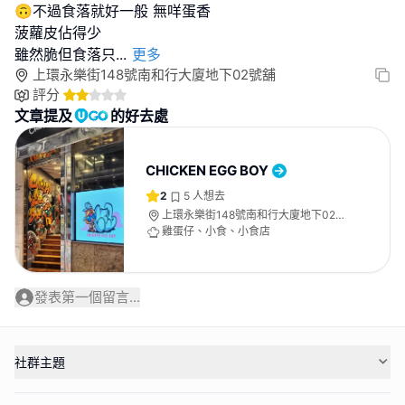
🙃不過食落就好一般 無咩蛋香
菠蘿皮佔得少
雖然脆但食落只
...
更多
上環永樂街148號南和行大廈地下02號舖
評分
文章提及
的好去處
CHICKEN EGG BOY
2
5
人想去
上環永樂街148號南和行大廈地下02號
舖
雞蛋仔、小食、小食店
發表第一個留言...
社群主題