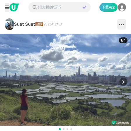
下載App
Suet Suet
2025/12/13
1
/
4
Next