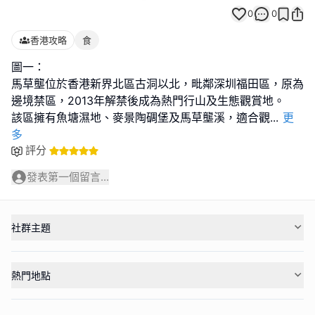
0
0
香港攻略
食
圖一：
馬草壟位於香港新界北區古洞以北，毗鄰深圳福田區，原為
邊境禁區，2013年解禁後成為熱門行山及生態觀賞地。
該區擁有魚塘濕地、麥景陶碉堡及馬草壟溪，適合觀
...
更
多
評分
發表第一個留言...
社群主題
熱門地點