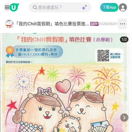
下載App
「我的Chill賞假期」填色比賽投票進行中✅
2026/06/01
1
/
2
Next