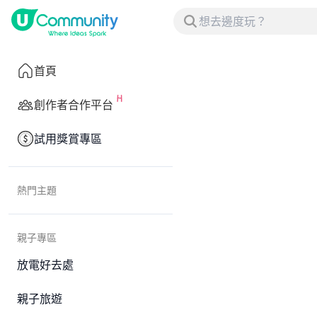
首頁
創作者合作平台
試用獎賞專區
熱門主題
親子專區
放電好去處
親子旅遊