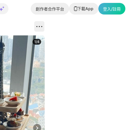
下載App
創作者合作平台
登入/註冊
1
/
4