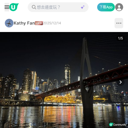
下載App
Kathy Fan
2025/12/14
1
/
5
Next