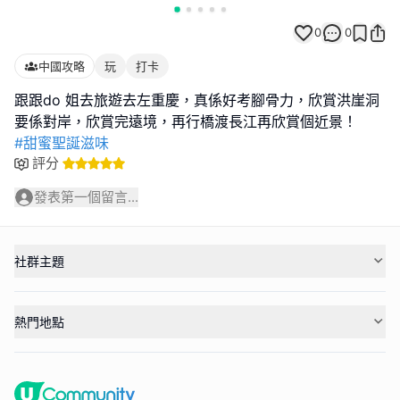
0
0
中國攻略
玩
打卡
跟跟do 姐去旅遊去左重慶，真係好考腳骨力，欣賞洪崖洞
#甜蜜聖誕滋味
評分
發表第一個留言...
社群主題
熱門地點