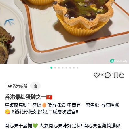
19
1
香港攻略
食
香港最紅蛋撻之一🇭🇰
拿破崙焦糖千層撻🥚蛋香味濃 中間有一層焦糖 香甜唔膩
😋 8瓣花形撻殼好靚,口感層次豐富!!
開心果千層撻💚 人氣開心果味好足料! 開心果蛋漿夠濃郁