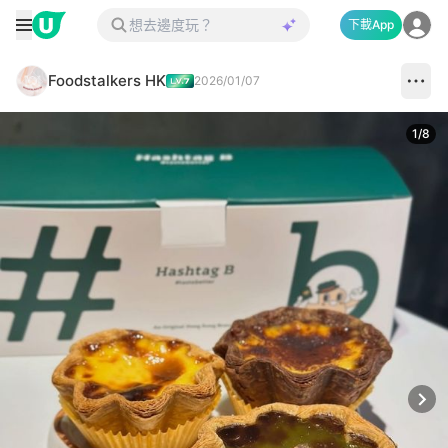
下載App
Foodstalkers HK
2026/01/07
1
/
8
Next