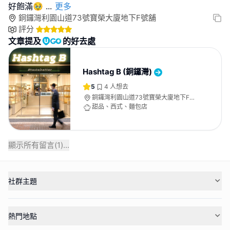
好飽滿🥹
...
更多
銅鑼灣利園山道73號寶榮大廈地下F號舖
評分
文章提及
的好去處
Hashtag B (銅鑼灣)
5
4
人想去
銅鑼灣利園山道73號寶榮大廈地下F號
舖
甜品、西式、麵包店
顯示所有留言(
1
)...
社群主題
熱門地點